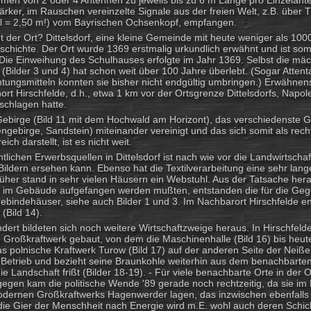
men von 2 oder 4 Antennen zu jeweils bis zu 6 m Länge pro Einzelant
rker, im Rauschen vereinzelte Signale aus der freien Welt, z.B. über 
l = 2,50 m!) vom Bayrischen Ochsenkopf, empfangen.
t der Ort? Dittelsdorf, eine kleine Gemeinde mit heute weniger als 100
schichte. Der Ort wurde 1369 erstmalig urkundlich erwähnt und ist somi
 Die Einweihung des Schulhauses erfolgte im Jahr 1369. Selbst die mäc
 (Bilder 3 und 4) hat schon weit über 100 Jahre überlebt. (Sogar Attent
tungsmitteln konnten sie bisher nicht endgültig umbringen.) Erwähnens
rt Hirschfelde, d.h., etwa 1 km vor der Ortsgrenze Dittelsdorfs, Napo
schlagen hatte.
Gebirge (Bild 11 mit dem Hochwald am Horizont), das verschiedenste 
engebirge, Sandstein) miteinander vereinigt und das sich somit als rech
ch darstellt, ist es nicht weit.
tlichen Erwerbsquellen in Dittelsdorf ist nach wie vor die Landwirtscha
ildern ersehen kann. Ebenso hat die Textilverarbeitung eine sehr lange
üher stand in sehr vielen Häusern ein Webstuhl. Aus der Tatsache her
im Gebäude aufgefangen werden mußten, entstanden die für die Geg
bindehäuser, siehe auch Bilder 1 und 3. Im Nachbarort Hirschfelde en
(Bild 14).
dert bildeten sich noch weitere Wirtschaftzweige heraus. In Hirschfel
e Großkraftwerk gebaut, von dem die Maschinenhalle (Bild 16) bis heu
Das polnische Kraftwerk Turow (Bild 17) auf der anderen Seite der Neiße
 Betrieb und bezieht seine Braunkohle weiterhin aus dem benachbarte
ie Landschaft frißt (Bilder 18-19). - Für viele benachbarte Orte in der O
egen kam die politische Wende '89 gerade noch rechtzeitig, da sie im
dernen Großkraftwerks Hagenwerder lagen, das inzwischen ebenfalls st
die Gier der Menschheit nach Energie wird m.E. wohl auch deren Schick