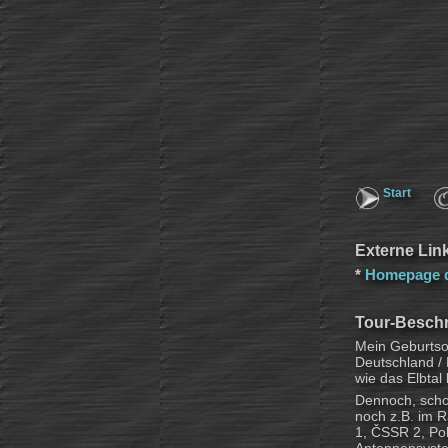
Start
Externe Lin
*
Homepage d
Tour-Besch
Mein Geburtsor
Deutschland / 
wie das Elbta
Dennoch, scho
noch z.B. im R
1, ČSSR 2, Pol