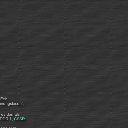
-Eck
Ahnungslosen",
e es damals
: DDR 1,
ČSSR