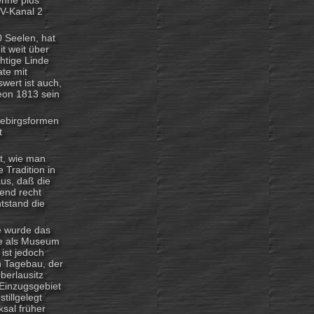
enne plus
TV-Kanal 2
0 Seelen, hat
t weit über
htige Linde
ate mit
wert ist auch,
leon 1813 sein
Gebirgsformen
t
ft, wie man
 Tradition in
aus, daß die
end recht
tstand die
de wurde das
te als Museum
 ist jedoch
n Tagebau, der
berlausitz
 Einzugsgebiet
illgelegt
sal früher