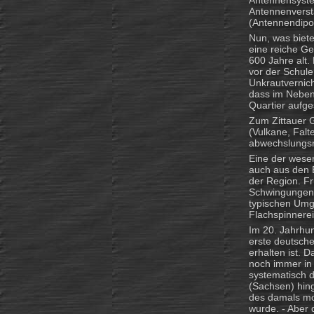
Antennensyste
Antennenverstä
(Antennendipo
Nun, was biete
eine reiche Ge
600 Jahre alt.
vor der Schule
Unkrautvernich
dass im Nebeno
Quartier aufge
Zum Zittauer 
(Vulkane, Falt
abwechslungsrei
Eine der wesen
auch aus den B
der Region. Fr
Schwingungen 
typischen Umge
Flachspinnerei 
Im 20. Jahrhun
erste deutsch
erhalten ist. 
noch immer in
systematisch d
(Sachsen) hing
des damals mo
wurde. - Aber 