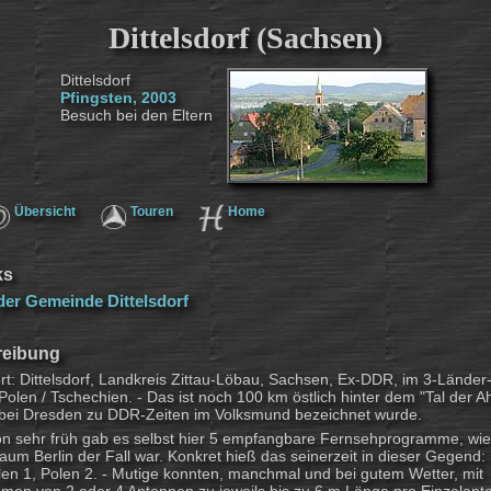
Dittelsdorf (Sachsen)
Dittelsdorf
Pfingsten, 2003
Besuch bei den Eltern
Übersicht
Touren
Home
ks
er Gemeinde Dittelsdorf
reibung
t: Dittelsdorf, Landkreis Zittau-Löbau, Sachsen, Ex-DDR, im 3-Länder
Polen / Tschechien. - Das ist noch 100 km östlich hinter dem "Tal der 
l bei Dresden zu DDR-Zeiten im Volksmund bezeichnet wurde.
n sehr früh gab es selbst hier 5 empfangbare Fernsehprogramme, wi
aum Berlin der Fall war. Konkret hieß das seinerzeit in dieser Gegend
en 1, Polen 2. - Mutige konnten, manchmal und bei gutem Wetter, mit